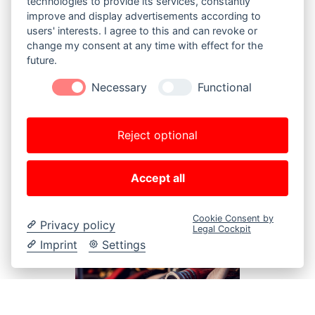
technologies to provide its services, constantly
improve and display advertisements according to
users' interests. I agree to this and can revoke or
change my consent at any time with effect for the
EINSÄTZE
future.
Necessary
Functional
Apr.
Apr.
15
15
News
Reject optional
2024
2024
z 145
Einsatz 145
2022
Accept all
Cookie Consent by
Privacy policy
Legal Cockpit
Imprint
Settings