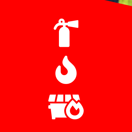


