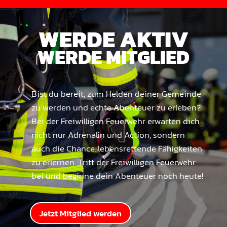
WERDE AKTIV
WERDE MITGLIED
Bist du bereit, zum Helden deiner Gemeinde
zu werden und echte Abenteuer zu erleben?
Bei der Freiwilligen Feuerwehr erwarten dich
nicht nur Adrenalin und Action, sondern
auch die Chance, lebensrettende Fähigkeiten
zu erlernen. Tritt der Freiwilligen Feuerwehr
bei und beginne dein Abenteuer noch heute!
Jetzt Mitglied werden